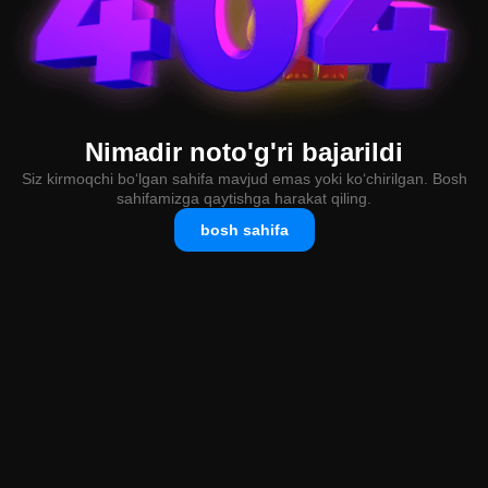
Nimadir noto'g'ri bajarildi
Siz kirmoqchi boʻlgan sahifa mavjud emas yoki koʻchirilgan. Bosh
sahifamizga qaytishga harakat qiling.
bosh sahifa